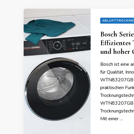
ABLUFTTROCKNE
Bosch Seri
Effizientes
und hoher 
Bosch ist eine 
für Qualität, In
WTN83207GB Ablu
praktischen Funk
Trocknungstechn
WTN83207GB Abl
Trocknungstechno
Mit einer …