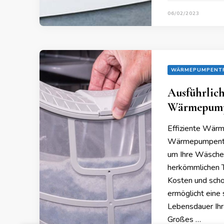
06/02/2023
WÄRMEPUMPENT
Ausführlic
Wärmepump
Effiziente Wä
Wärmepumpentro
um Ihre Wäsche e
herkömmlichen T
Kosten und sch
ermöglicht eine
Lebensdauer Ihre
Großes …