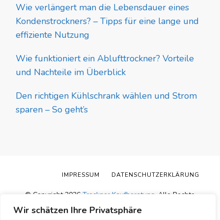
Wie verlängert man die Lebensdauer eines
Kondenstrockners? – Tipps für eine lange und
effiziente Nutzung
Wie funktioniert ein Ablufttrockner? Vorteile
und Nachteile im Überblick
Den richtigen Kühlschrank wählen und Strom
sparen – So geht’s
IMPRESSUM
DATENSCHUTZERKLÄRUNG
© Copyright 2026
Trockner Kaufberatung
. Alle Rechte
vorbehalten.
Blossom Pin | Entwickelt von
Blossom
Wir schätzen Ihre Privatsphäre
Themes
.Präsentiert von
WordPress
.