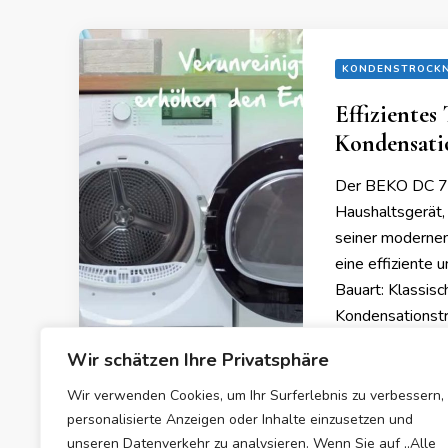
KONDENSTROCK
Effiziente
Kondensati
Der BEKO DC 71
Haushaltsgerät, 
seiner modernen
eine effiziente 
Bauart: Klassi
Kondensationstr
Wir schätzen Ihre Privatsphäre
Wir verwenden Cookies, um Ihr Surferlebnis zu verbessern,
16/10/2023
personalisierte Anzeigen oder Inhalte einzusetzen und
unseren Datenverkehr zu analysieren. Wenn Sie auf „Alle