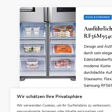
KÜHLSCHRÄNKE
Ausführlic
RF56M9540
Design und Äst
durch sein eleg
Edelstahloberflä
moderne Küche 
durchdachte Auf
Stauraums. Flex
Samsung RF56M9
Wir schätzen Ihre Privatsphäre
Wir verwenden Cookies, um Ihr Surferlebnis zu verbessern,
09/08/2023
personalisierte Anzeigen oder Inhalte einzusetzen und