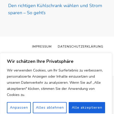
Den richtigen Kühlschrank wählen und Strom
sparen – So geht’s
IMPRESSUM
DATENSCHUTZERKLÄRUNG
© Copyright 2026
Trockner Kaufberatung
. Alle Rechte
Wir schätzen Ihre Privatsphäre
vorbehalten.
Blossom Pin | Entwickelt von
Blossom
Themes
.Präsentiert von
WordPress
.
Wir verwenden Cookies, um Ihr Surferlebnis zu verbessern,
personalisierte Anzeigen oder Inhalte einzusetzen und
unseren Datenverkehr zu analysieren. Wenn Sie auf „Alle
akzeptieren" klicken, stimmen Sie der Anwendung von
Cookies zu.
Anpassen
Alles ablehnen
Alle akzeptieren