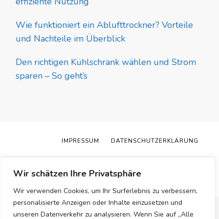
effiziente Nutzung
Wie funktioniert ein Ablufttrockner? Vorteile
und Nachteile im Überblick
Den richtigen Kühlschrank wählen und Strom
sparen – So geht’s
IMPRESSUM
DATENSCHUTZERKLÄRUNG
© Copyright 2026
Trockner Kaufberatung
. Alle Rechte
vorbehalten.
Blossom Pin | Entwickelt von
Blossom
Wir schätzen Ihre Privatsphäre
Themes
.Präsentiert von
WordPress
.
Wir verwenden Cookies, um Ihr Surferlebnis zu verbessern,
personalisierte Anzeigen oder Inhalte einzusetzen und
unseren Datenverkehr zu analysieren. Wenn Sie auf „Alle