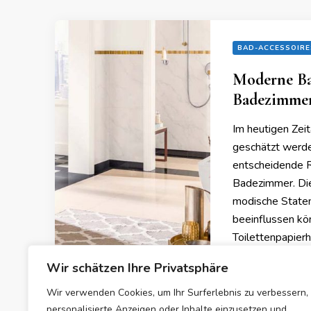
BAD-ACCESSOIRE
Moderne Ba
Badezimmer
Im heutigen Zeit
geschätzt werd
entscheidende Ro
Badezimmer. Die
modische State
beeinflussen kö
Toilettenpapier
Wir schätzen Ihre Privatsphäre
Wir verwenden Cookies, um Ihr Surferlebnis zu verbessern,
15/02/2024
personalisierte Anzeigen oder Inhalte einzusetzen und