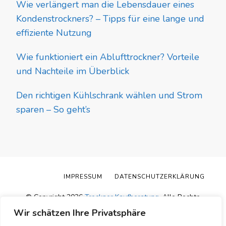
Wie verlängert man die Lebensdauer eines
Kondenstrockners? – Tipps für eine lange und
effiziente Nutzung
Wie funktioniert ein Ablufttrockner? Vorteile
und Nachteile im Überblick
Den richtigen Kühlschrank wählen und Strom
sparen – So geht’s
IMPRESSUM
DATENSCHUTZERKLÄRUNG
© Copyright 2026
Trockner Kaufberatung
. Alle Rechte
vorbehalten.
Blossom Pin | Entwickelt von
Blossom
Wir schätzen Ihre Privatsphäre
Themes
.Präsentiert von
WordPress
.