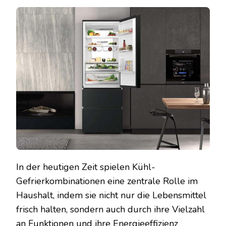
MODE
KÜHL
GEFRI
FUNK
EFFIZ
UND
WERT
In der heutigen Zeit spielen Kühl-
Gefrierkombinationen eine zentrale Rolle im
Haushalt, indem sie nicht nur die Lebensmittel
frisch halten, sondern auch durch ihre Vielzahl
an Funktionen und ihre Energieeffizienz