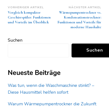
Beitragsnavigation
VORHERIGER ARTIKEL
NÄCHSTER ARTIKEL
Vergleich kompakter
Wärmepumpentrockner vs.
Geschirrspüler: Funktionen
Kondensationstrockner:
und Vorteile im Überblick
Funktionen und Vorteile für
moderne Haushalte
Suchen
Suchen
Neueste Beiträge
Was tun, wenn die Waschmaschine stinkt? –
Diese Hausmittel helfen sofort
Warum Wärmepumpentrockner die Zukunft