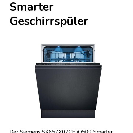
Smarter
Geschirrspüler
Der Siemens SX65ZX07CE iQ500 Smarter